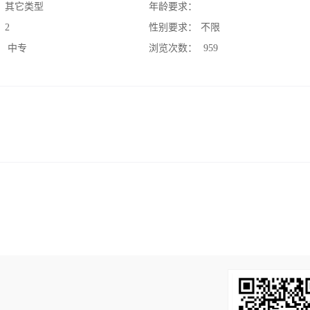
：
其它类型
年龄要求：
：
2
性别要求：
不限
：
中专
浏览次数：
959